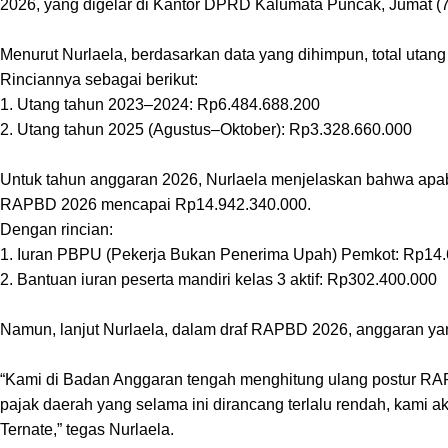
2026, yang digelar di Kantor DPRD Kalumata Puncak, Jumat (7
Menurut Nurlaela, berdasarkan data yang dihimpun, total uta
Rinciannya sebagai berikut:
1. Utang tahun 2023–2024: Rp6.484.688.200
2. Utang tahun 2025 (Agustus–Oktober): Rp3.328.660.000
Untuk tahun anggaran 2026, Nurlaela menjelaskan bahwa apab
RAPBD 2026 mencapai Rp14.942.340.000.
Dengan rincian:
1. Iuran PBPU (Pekerja Bukan Penerima Upah) Pemkot: Rp14
2. Bantuan iuran peserta mandiri kelas 3 aktif: Rp302.400.000
Namun, lanjut Nurlaela, dalam draf RAPBD 2026, anggaran ya
“Kami di Badan Anggaran tengah menghitung ulang postur RAPB
pajak daerah yang selama ini dirancang terlalu rendah, kami
Ternate,” tegas Nurlaela.