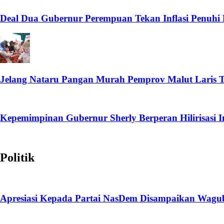
Deal Dua Gubernur Perempuan Tekan Inflasi Penuhi
Jelang Nataru Pangan Murah Pemprov Malut Laris T
Kepemimpinan Gubernur Sherly Berperan Hilirisasi I
Politik
Apresiasi Kepada Partai NasDem Disampaikan Wagub