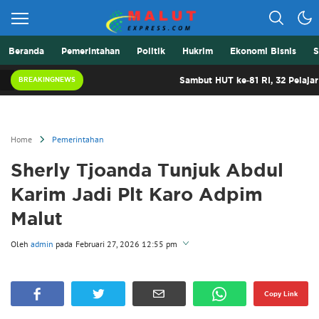
Beranda
Pemerintahan
Politik
Hukrim
Ekonomi Bisnis
S
Berita Lebih Cepat
Malut Express
Sambut HUT ke-81 RI, 32 Pelajar Ter
BREAKINGNEWS
Home
Pemerintahan
Sherly Tjoanda Tunjuk Abdul
Karim Jadi Plt Karo Adpim
Malut
Oleh
admin
pada
Februari 27, 2026 12:55 pm
Perbesar
Copy Link