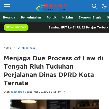
Beranda
Pemerintahan
Politik
Hukrim
Ekonomi Bisnis
S
Berita Lebih Cepat
Malut Express
Sambut HUT ke-81 RI, 32 Pelajar Terbaik Malut Siap Iku
BREAKINGNEWS
Home
DPRD Ternate
Menjaga Due Process of Law di
Tengah Riuh Tuduhan
Perjalanan Dinas DPRD Kota
Ternate
Oleh
dekot siradju
pada
Mei 21, 2026 1:15 pm