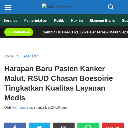
Berita Lebih Cepat
Beranda
Pemerintahan
Politik
Hukrim
Ekonomi Bisnis
Sos
Malut Express
Sambut HUT ke-81 RI, 32 Pelajar Terbaik Malut Siap Ikuti D
BREAKINGNEWS
Home
Kesehatan
Harapan Baru Pasien Kanker
Malut, RSUD Chasan Boesoirie
Tingkatkan Kualitas Layanan
Medis
Oleh
Neni Triana
pada
Juni 24, 2026 6:08 pm
Perbesar
Copy Link