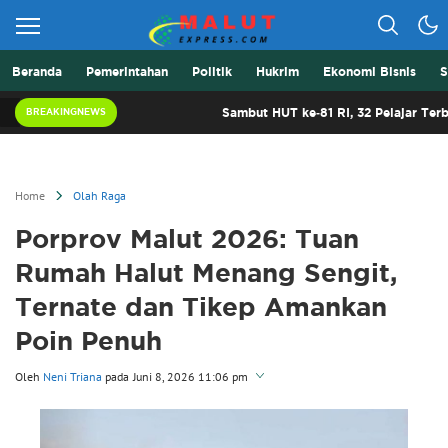
Beranda
Pemerintahan
Politik
Hukrim
Ekonomi Bisnis
S
Berita Lebih Cepat
Malut Express
Sambut HUT ke-81 RI, 32 Pelajar Terbaik Malut
BREAKINGNEWS
Home
Olah Raga
Porprov Malut 2026: Tuan
Rumah Halut Menang Sengit,
Ternate dan Tikep Amankan
Poin Penuh
Oleh
Neni Triana
pada
Juni 8, 2026 11:06 pm