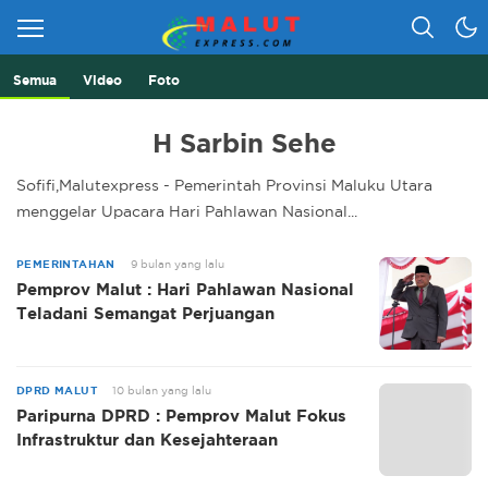
Semua
Video
Foto
Berita Lebih Cepat
Malut Express
H Sarbin Sehe
Sofifi,Malutexpress - Pemerintah Provinsi Maluku Utara
menggelar Upacara Hari Pahlawan Nasional...
PEMERINTAHAN
9 bulan yang lalu
Pemprov Malut : Hari Pahlawan Nasional
Teladani Semangat Perjuangan
DPRD MALUT
10 bulan yang lalu
Paripurna DPRD : Pemprov Malut Fokus
Infrastruktur dan Kesejahteraan