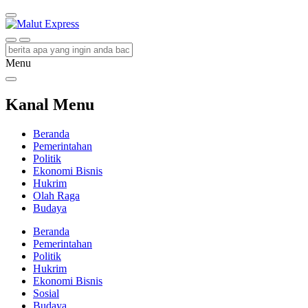
Malut Express
Berita Lebih Cepat
Menu
Kanal Menu
Beranda
Pemerintahan
Politik
Ekonomi Bisnis
Hukrim
Olah Raga
Budaya
Beranda
Pemerintahan
Politik
Hukrim
Ekonomi Bisnis
Sosial
Budaya