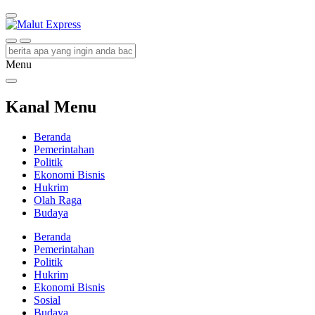
Malut Express
Berita Lebih Cepat
Menu
Kanal Menu
Beranda
Pemerintahan
Politik
Ekonomi Bisnis
Hukrim
Olah Raga
Budaya
Beranda
Pemerintahan
Politik
Hukrim
Ekonomi Bisnis
Sosial
Budaya